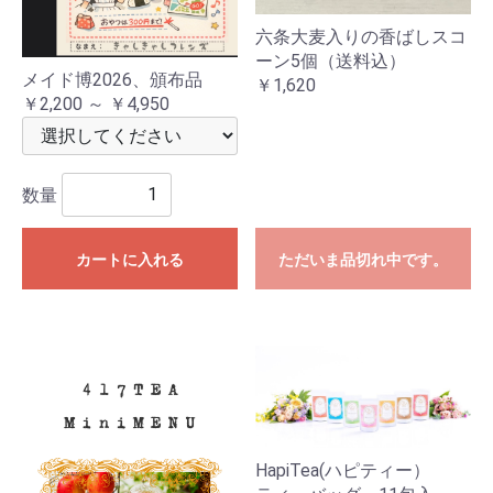
六条大麦入りの香ばしスコ
ーン5個（送料込）
メイド博2026、頒布品
￥1,620
￥2,200 ～ ￥4,950
数量
カートに入れる
ただいま品切れ中です。
HapiTea(ハピティー）